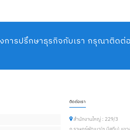
งการปรึกษาธุรกิจกับเรา กรุณาติดต่
ติดต่อเรา
สำนักงานใหญ่ : 229/3
ถ.ราษฎร์พัฒนา(ซ.มีสทีน) แขว