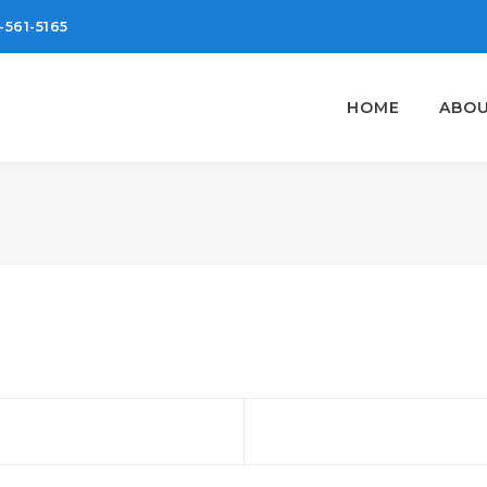
-561-5165
HOME
ABOU
rev
ost: