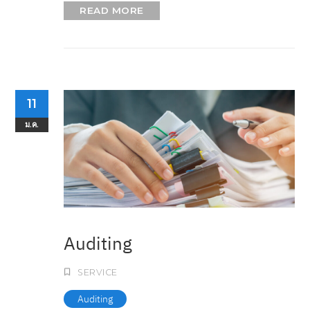
READ MORE
11
ม.ค.
Auditing
SERVICE
Auditing